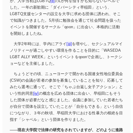
が、入学当初はLGBTQ
[ii]
のLが何を指すかも知らないレベルで
した。一年の新歓期に「ダイバーシティ早稲田」という、
LGBTQ支援センターの設立を大学に求める団体に誘われ、そこ
で知識がつきました。5月頃に勉強会を通じて社会問題を扱った
イベントを開催するサークル「qoon」に出会い、本格的に活動
を開始しましたね。
大学2年時には、学内にアライ
[iii]
を増やし、セクシュアルマイ
ノリティーが過ごしやすい環境を作ることを目的に「WASEDA
LGBT ALLY WEEK」というイベントをqoonで企画し、トークシ
ョーなどを主催しました。
ちょうどその頃、ニューヨークで開かれる国連女性地位委員会
(CSW)の会議が若者の参加を募集していることを知り、応募して
みたら選考に通って。そこで「ちゃぶ台返し女子アクション」と
いう性的同意
[iv]
の概念を広める団体に出会い、早稲田にもそう
した団体が必要だなと感じました。会議に参加していた若者たち
が自分で団体を設立していたことが「自分もできる」という自信
につながり、３年の秋頃、早稲田大学における性暴力の根絶を目
指す「シャベル」という団体を作りました。
現在大学院で法律の研究をされていますが、どのように進路