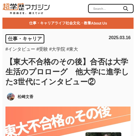
仕事・キャリア
ライフ
社会
文化・教養
About Us
2025.03.16
仕事・キャリア
#
インタビュー
#
受験
#
大学院
#
東大
【東大不合格のその後】合否は大学
生活のプロローグ 他大学に進学し
た3世代にインタビュー②
松崎文香