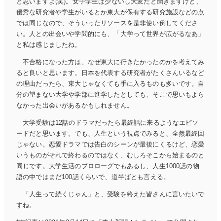
と思いますよ(笑)。女子学生は少ないし大変だと聞きますけど、
優秀な研究者や学生がいるとか東大が保有する研究施設などの点
では同じなので、そういったリソースを是非使い倒してくださ
い。人との出会いや学問的にも、「大学って世界が広がるなあ」
と私は感じましたね。
不合格になった方は、なぜ東大に行きたかったのかを考えてみ
ると良いと思います。日本を代表する研究者がたくさんいるなど
の理由だったら、東大じゃなくても手に入るものも多いです。自
分の望まない大学や学部に進学したとしても、そこで思いもよら
なかった出会いがあるかもしれません。
大学受験は12話のドラマだったら最終話に来るようなエピソ
ードだと思います。でも、人生という視点でみると、全然最終回
じゃない。恋愛ドラマでは告白のシーンが最後にくるけど、恋愛
いうものがそれで終わるのではなく、むしろそこから始まるのと
同じです。大学生活のプロローグでもあるし、人生1000話の物
語の中ではまだ100話くらいで、道半ばとも言える。
「人生って続くじゃん」と、受験を終えた皆さんに言いたいで
すね。