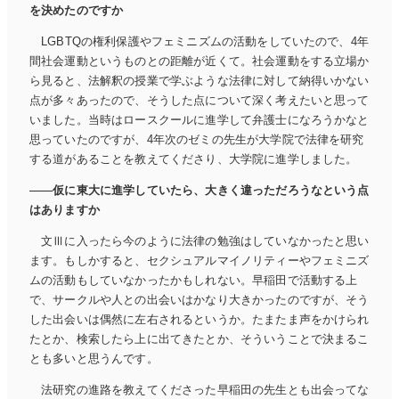
を決めたのですか
LGBTQの権利保護やフェミニズムの活動をしていたので、4年
間社会運動というものとの距離が近くて。社会運動をする立場か
ら見ると、法解釈の授業で学ぶような法律に対して納得いかない
点が多々あったので、そうした点について深く考えたいと思って
いました。当時はロースクールに進学して弁護士になろうかなと
思っていたのですが、4年次のゼミの先生が大学院で法律を研究
する道があることを教えてくださり、大学院に進学しました。
仮に東大に進学していたら、大きく違っただろうなという点
はありますか
文Ⅲに入ったら今のように法律の勉強はしていなかったと思い
ます。もしかすると、セクシュアルマイノリティーやフェミニズ
ムの活動もしていなかったかもしれない。早稲田で活動する上
で、サークルや人との出会いはかなり大きかったのですが、そう
した出会いは偶然に左右されるというか。たまたま声をかけられ
たとか、検索したら上に出てきたとか、そういうことで決まるこ
とも多いと思うんです。
法研究の進路を教えてくださった早稲田の先生とも出会ってな