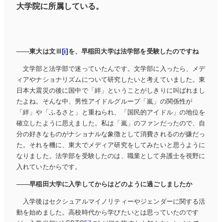
大学院に所属している。
東大は文Ⅲ
[i]
を、早稲田大学は法学部を受験したのですね
文学部と法学部で迷っていたんです。文学部に入ったら、メデ
ィアやナショナリズムについて研究したいと考えていました。東
日本大震災の後に国中で「絆」ということがしきりに叫ばれまし
たよね。そんな中、男性アイドルグループ「嵐」の関係性が
「絆」や「ふるさと」と重ねられ、「国民的アイドル」の地位を
確立したように思えました。私は「嵐」のファンだったので、自
分の好きなものがナショナルな象徴として消費されるのが嫌だっ
た。それを機に、東大でメディア研究をしてみたいと思うように
なりました。法学部を受験したのは、職業として弁護士を視野に
入れていたからです。
早稲田大学に入学してからはどのように過ごしましたか
入学後はセクシュアルマイノリティーやジェンダーに関する活
動を始めました。高校時代から学びたいとは思っていたのです