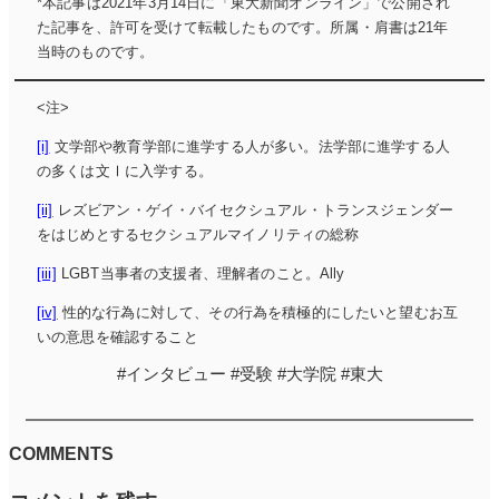
*本記事は2021年3月14日に「東大新聞オンライン」で公開され
た記事を、許可を受けて転載したものです。所属・肩書は21年
当時のものです。
<注>
[i]
文学部や教育学部に進学する人が多い。法学部に進学する人
の多くは文Ⅰに入学する。
[ii]
レズビアン・ゲイ・バイセクシュアル・トランスジェンダー
をはじめとするセクシュアルマイノリティの総称
[iii]
LGBT当事者の支援者、理解者のこと。Ally
[iv]
性的な行為に対して、その行為を積極的にしたいと望むお互
いの意思を確認すること
#
インタビュー
#
受験
#
大学院
#
東大
COMMENTS