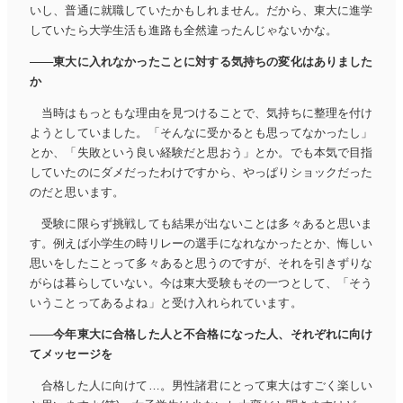
いし、普通に就職していたかもしれません。だから、東大に進学
していたら大学生活も進路も全然違ったんじゃないかな。
東大に入れなかったことに対する気持ちの変化はありました
か
当時はもっともな理由を見つけることで、気持ちに整理を付け
ようとしていました。「そんなに受かるとも思ってなかったし」
とか、「失敗という良い経験だと思おう」とか。でも本気で目指
していたのにダメだったわけですから、やっぱりショックだった
のだと思います。
受験に限らず挑戦しても結果が出ないことは多々あると思いま
す。例えば小学生の時リレーの選手になれなかったとか、悔しい
思いをしたことって多々あると思うのですが、それを引きずりな
がらは暮らしていない。今は東大受験もその一つとして、「そう
いうことってあるよね」と受け入れられています。
今年東大に合格した人と不合格になった人、それぞれに向け
てメッセージを
合格した人に向けて…。男性諸君にとって東大はすごく楽しい