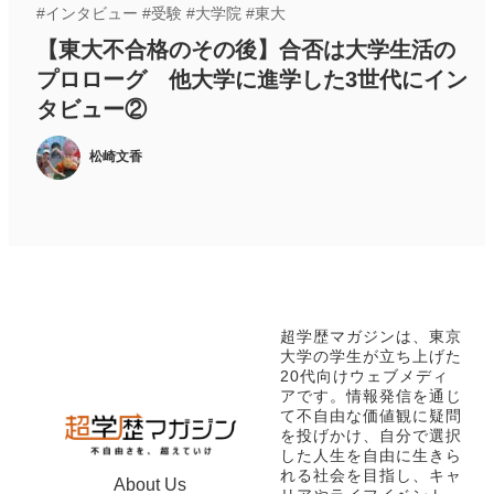
#
インタビュー
#
受験
#
大学院
#
東大
【東大不合格のその後】合否は大学生活の
プロローグ 他大学に進学した3世代にイン
タビュー②
松崎文香
超学歴マガジンは、東京
大学の学生が立ち上げた
20代向けウェブメディ
アです。情報発信を通じ
て不自由な価値観に疑問
を投げかけ、自分で選択
した人生を自由に生きら
れる社会を目指し、キャ
About Us